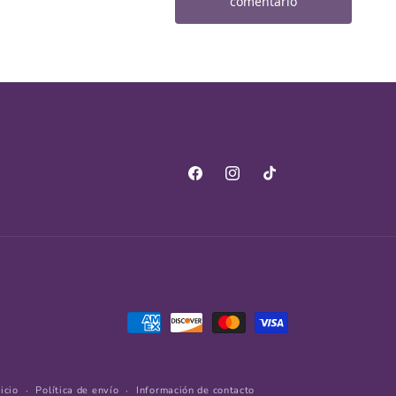
Facebook
Instagram
TikTok
Formas
de
pago
icio
Política de envío
Información de contacto