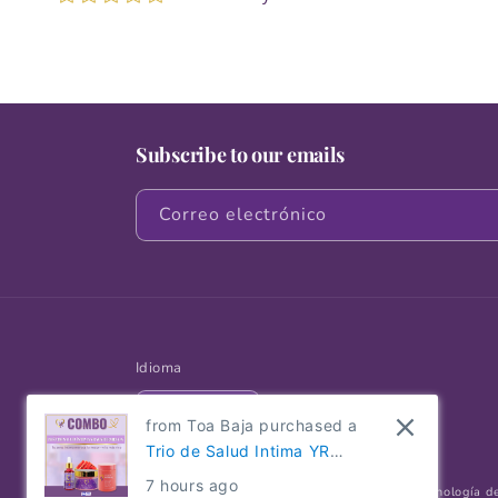
Subscribe to our emails
Correo electrónico
Idioma
Español
from Toa Baja purchased a
Trio de Salud Intima YR
Watermelon
7 hours ago
© 2026,
Bienestar Íntimo by Yarimar Rivera
Tecnología d