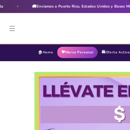
Ir
directamente
🚚
Enviamos a Puerto Rico, Estados Unidos y Bases Militares
al contenido
🏠
💜
🛍️
Home
Marca Personal
Oferta Activa
Ir
directamente
a la
información
del producto