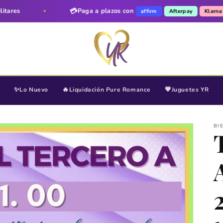
💳
Paga a plazos con
affirm
Afterpay
Klarna
✨
🔥
💗
Lo Nuevo
Liquidación Pure Romance
Juguetes YR
BI
2