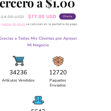
tercero a $1.00
ecio
Precio
$77.00 USD
114.00 USD
Oferta
abitual
de
s
gastos de envío
se calculan en la pantalla de pago.
oferta
Gracias a Todas Mis Clientas por Apoyar
Mi Negocio
34236
12720
Artículos Vendidos
Paquetes
Enviados