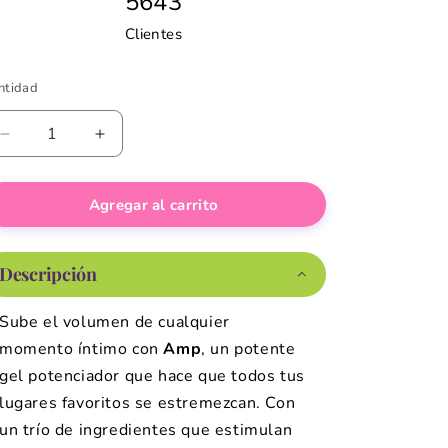
5643
Clientes
ntidad
ntidad
Reducir
Aumentar
cantidad
cantidad
para
para
Agregar al carrito
Trio
Trio
Pack
Pack
de
de
AMP
AMP
Descripción
-
-
Compra
Compra
Sube el volumen de cualquier
2
2
momento íntimo con
Amp
, un potente
y
y
llévate
llévate
gel potenciador que hace que todos tus
el
el
lugares favoritos se estremezcan. Con
tercero
tercero
un trío de ingredientes que estimulan
a
a