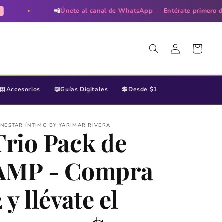
📲
Únete al canal de WhatsApp — Entérate primero de TODO
Iniciar
Carrito
sesión
🎀
📖
💲
Accesorios
Guías Digitales
Desde $1
ENESTAR ÍNTIMO BY YARIMAR RIVERA
Trio Pack de
AMP - Compra
 y llévate el